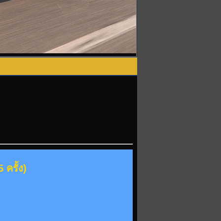
ครั้ง)