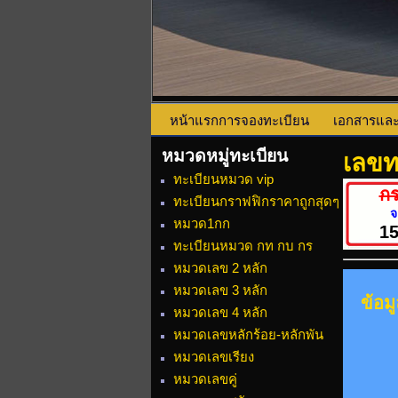
หน้าแรกการจองทะเบียน
เอกสารและ
หมวดหมู่ทะเบียน
เลขท
ทะเบียนหมวด vip
กร
ทะเบียนกราฟฟิกราคาถูกสุดๆ
จ
หมวด1กก
15
ทะเบียนหมวด กท กบ กร
หมวดเลข 2 หลัก
หมวดเลข 3 หลัก
ข้อม
หมวดเลข 4 หลัก
หมวดเลขหลักร้อย-หลักพัน
หมวดเลขเรียง
หมวดเลขคู่