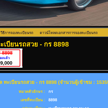
วีธีการจองทะเบียนรถ
ดาวน์โหลดเอกสารการจองทะเบียนรถ
ะเบียนรถสวย - กร 8898
 8898
องแล้ว
9,000
ูล ทะเบียนรถสวย - กร 8898 (จำนวนผู้เข้าชม : 15355 
หมวดตัวอักษร :
กร
เลขที่ทะเบียน :
8898