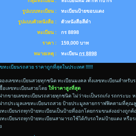
กลุ่มทะเบียน :
ทะเบียนหมวด กท กบ กร
รูปแบบทะเบียน :
ทะเบียนป้ายขอบแดง
รูปแบบตัวหนังสือ :
ตัวหนังสือสีดำ
ทะเบียน :
กร 8898
ราคา :
159,000 บาท
หมายเหตุ :
ทะเบียน
กร 8898
ขทะเบียนรถสวย ราคาถูกที่สุดในประเทศ !!!!!!
บจองเลขทะเบียนสวยทุกชนิด ทะเบียนมงคล ทั้งเลขทะเบียนสำหรับรถ
บซื้อเลขทะเบียนสวยโดย
ให้ราคาสูงที่สุด
บฝากขายเลขทะเบียนรถสวยทุกชนิด ไม่ว่าจะเป็นรถเก๋ง รถกระบะ หร
บฝากประมูลเลขทะเบียนรถสวย ป้ายประมูลลายกราฟฟิคตามที่คุณลู
ขทะเบียนรถทุกป้ายทะเบียนเป็นป้ายที่ออกโดยกรมขนส่งอย่างถู
ขทะเบียนร
ถทุกป้ายทะเบียนสามารถใช้ได้กับรถใหม่ป้ายแดง หรือรถ
ย