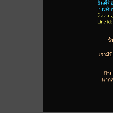
ยินดีต
การค้า
ติดต่อ
Line id
ร
เรามี
ป้า
หากส