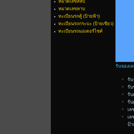
หมวดเลขสลับ
หมวดเลขหาบ
ทะเบียนรถตู้ (ป้ายฟ้า)
ทะเบียนรถกระบะ (ป้ายเขียว)
ทะเบียนรถมอเตอร์ไซค์
รับจองเล
รั
รั
รั
รั
เล
เล
ป้า