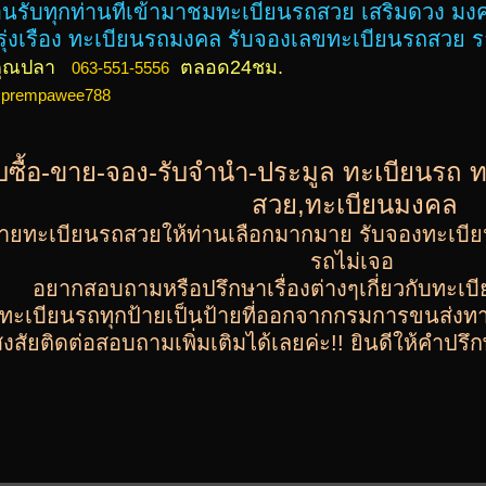
้อนรับทุกท่านที่เข้ามาชมทะเบียนรถสวย เสริมดวง ม
รุ่งเรือง ทะเบียนรถมงคล รับจองเลขทะเบียนรถสวย ราค
 คุณปลา
ตลอด24ชม.
063-551-5556
:
prempawee788
ับซื้อ-ขาย-จอง-รับจำนำ-ประมูล ทะเบียนรถ 
สวย,ทะเบียนมงคล
ป้ายทะเบียนรถสวยให้ท่านเลือกมากมาย รับจองทะเบ
รถไม่เจอ
อยากสอบถามหรือปรึกษาเรื่องต่างๆเกี่ยวกับทะเบี
ยทะเบียนรถทุกป้ายเป็นป้ายที่ออกจากกรมการขนส่
งสัยติดต่อสอบถามเพิ่มเติมได้เลยค่ะ!! ยินดีให้คำปร