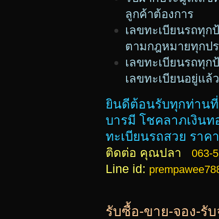
ลูกค้าต้องการ
เลขทะเบียนรถทุกป้
ตามกฎหมายทุกปร
เลขทะเบียนร
ถทุกป
เลขทะเบียนอยู่แล้
ยินดีต้อนรับทุกท่าน
บารมี โชคลาภเงินทอ
ทะเบียนรถสวย ราคาถู
ติดต่อ คุณปลา
063-5
Line id:
prempawee78
รับซื้อ-ขาย-จอง-ร