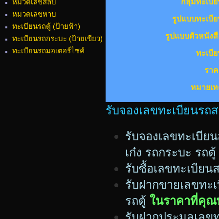
หมวดเลขสลับ
กลุ่มทะเบีย
หมวดเลขหาบ
รูปแบบทะเบีย
ทะเบียนรถตู้ (ป้ายฟ้า)
รูปแบบตัวหนังสื
ทะเบียนรถกระบะ (ป้ายเขียว)
ทะเบียนรถมอเตอร์ไซค์
ทะเบีย
ราค
หมายเหต
รับจองเลขทะเบียนรถสวย
รับจองเลขทะเบียน
เก๋ง รถกระบะ รถตู้
รับซื้อเลขทะเบีย
รับฝากขายเลขทะเบ
รถตู้
ในราคาที่คุ
รับฝากประมูลเลขท