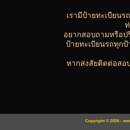
เรามีป้ายทะเบียนร
ท
อยากสอบถามหรือปรึกษ
ป้ายทะเบียนรถทุกป
หากสงสัยติดต่อสอบถ
Copyright © 2026 - www