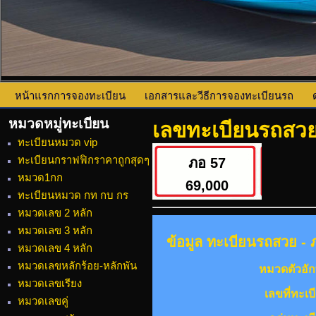
หน้าแรกการจองทะเบียน
เอกสารและวีธีการจองทะเบียนรถ
หมวดหมู่ทะเบียน
เลขทะเบียนรถสวย
ทะเบียนหมวด vip
ทะเบียนกราฟฟิกราคาถูกสุดๆ
ภอ 57
หมวด1กก
69,000
ทะเบียนหมวด กท กบ กร
หมวดเลข 2 หลัก
หมวดเลข 3 หลัก
ข้อมูล ทะเบียนรถสวย - ภ
หมวดเลข 4 หลัก
หมวดเลขหลักร้อย-หลักพัน
หมวดตัวอัก
หมวดเลขเรียง
เลขที่ทะเบ
หมวดเลขคู่