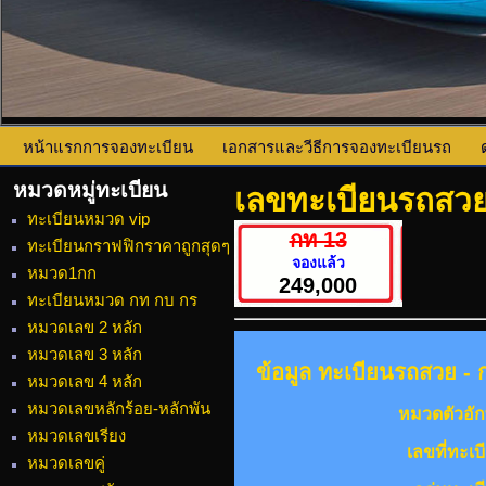
หน้าแรกการจองทะเบียน
เอกสารและวีธีการจองทะเบียนรถ
หมวดหมู่ทะเบียน
เลขทะเบียนรถสวย
ทะเบียนหมวด vip
กท 13
ทะเบียนกราฟฟิกราคาถูกสุดๆ
จองแล้ว
หมวด1กก
249,000
ทะเบียนหมวด กท กบ กร
หมวดเลข 2 หลัก
หมวดเลข 3 หลัก
ข้อมูล ทะเบียนรถสวย - ก
หมวดเลข 4 หลัก
หมวดเลขหลักร้อย-หลักพัน
หมวดตัวอัก
หมวดเลขเรียง
เลขที่ทะเบ
หมวดเลขคู่