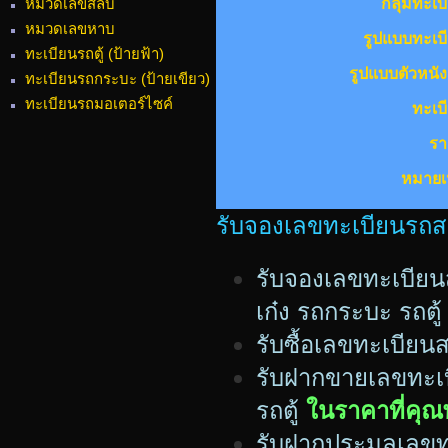
หมวดเลขสลับ
กลุ่มทะเบ
หมวดเลขหาบ
รูปแบบทะเบี
ทะเบียนรถตู้ (ป้ายฟ้า)
รูปแบบตัวหนังส
ทะเบียนรถกระบะ (ป้ายเขียว)
ทะเบียนรถมอเตอร์ไซค์
ทะเบี
รา
หมายเห
รับจองเลขทะเบียนรถสวย
รับจองเลขทะเบียน
เก๋ง รถกระบะ รถตู้
รับซื้อเลขทะเบีย
รับฝากขายเลขทะเบ
รถตู้
ในราคาที่คุ
รับฝากประมูลเลขท